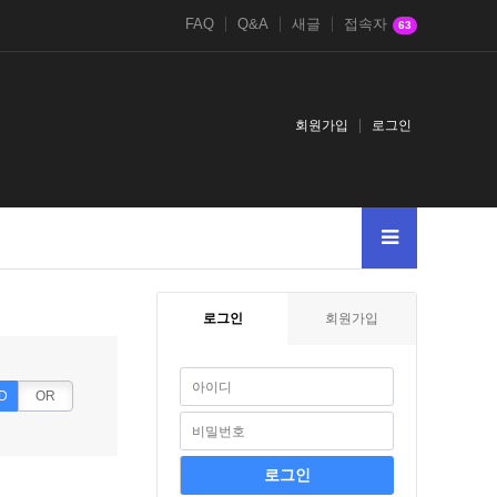
FAQ
Q&A
새글
접속자
63
회원가입
로그인
005
AnDSeLeCt4545--
Or65906591--
UnIoNALLSeLeCtNuLlNuLlNuLl
로그인
회원가입
D
OR