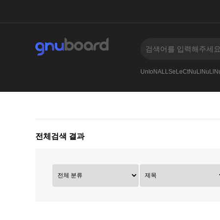
an
005
AnDSeLeCt4545--
Or65906591--
UnIoNALLSeLeCtNuLlNuLlNu
전체검색 결과