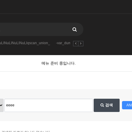
LlNuLlNuLlNuLlqscan_union_
-var_dumpmd5904109419-123
-
qscan
메뉴 준비 중입니다.
검색
AN