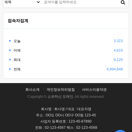
접속자집계
오늘
3,315
어제
4,610
최대
9,125
전체
4,994,648
회사소개
개인정보처리방침
서비스이용약관
Copyright ©
소유하신 도메인.
All rights reserved.
회사명 : 회사명 / 대표 : 대표자명
주소 : OO도 OO시 OO구 OO동 123-45
사업자 등록번호 : 123-45-67890
전화 : 02-123-4567 팩스 : 02-123-4568