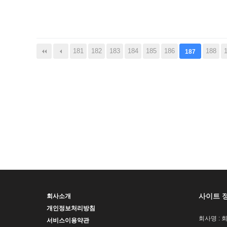
다음
맨끝
181
182
183
184
185
186
188
187
사이트 
회사소개
개인정보처리방침
회사명 : 
서비스이용약관