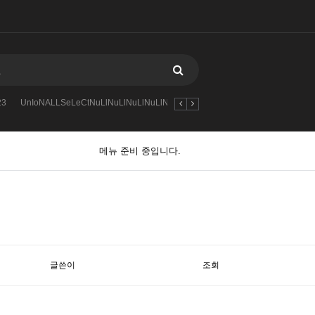
23
UnIoNALLSeLeCtNuLlNuLlNuLlNuLlNuLlNuLlqscan_union_
-
qscan
메뉴 준비 중입니다.
글쓴이
조회