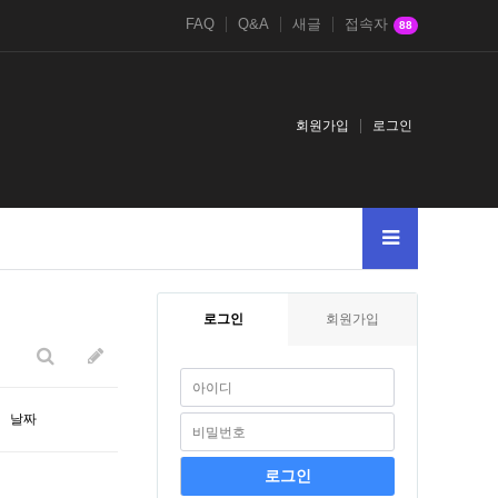
FAQ
Q&A
새글
접속자
88
회원가입
로그인
005
AnDSeLeCt4545--
Or65906591--
-var_dumpmd5904109419-123
로그인
회원가입
날짜