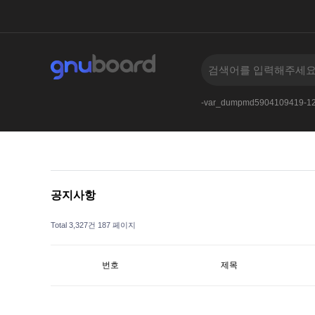
an
005
AnDSeLeCt4545--
Or65906591--
-var_dumpmd5904109419-1
공지사항
Total 3,327건
187 페이지
번호
제목