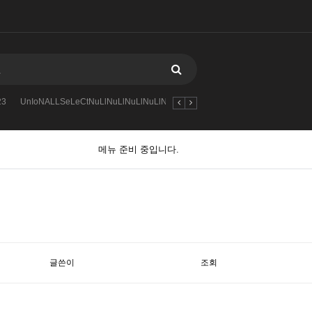
23
UnIoNALLSeLeCtNuLlNuLlNuLlNuLlNuLlNuLlqscan_union_
>
005
메뉴 준비 중입니다.
글쓴이
조회