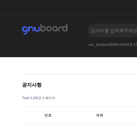
>
005
qscan
-
AnDSeLeCt4545--
-var_dumpmd5904109419-1
공지사항
Total 3,330건
2 페이지
번호
제목