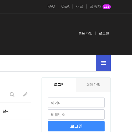
FAQ
Q&A
새글
접속자
172
회원가입
로그인
qscan
-
AnDSeLeCt4545--
-var_dumpmd5904109419-123
UnIoNALL
로그인
회원가입
날짜