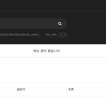
LlNuLlNuLlNuLlqscan_union_
-var_dumpmd5904109419-123
qscan
-
메뉴 준비 중입니다.
글쓴이
조회