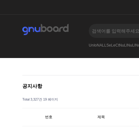
-
005
AnDSeLeCt4545--
Or65906591--
UnIoNALLSeLeCtNuLlNuLlNu
공지사항
Total 3,327건
19 페이지
번호
제목