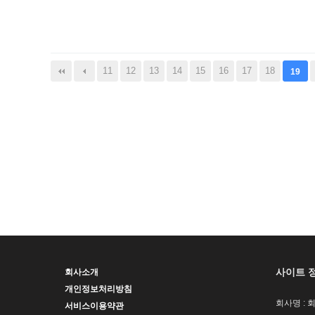
음
맨끝
11
12
13
14
15
16
17
18
19
사이트 
회사소개
개인정보처리방침
회사명 : 
서비스이용약관