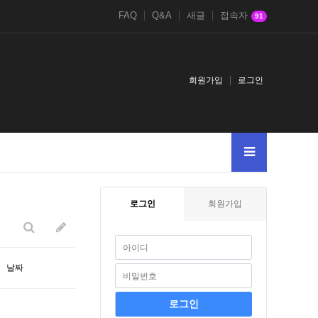
FAQ
Q&A
새글
접속자
91
회원가입
로그인
005
AnDSeLeCt4545--
Or65906591--
UnIoNALLSeLeCtNuLlNuLlNuLl
로그인
회원가입
날짜