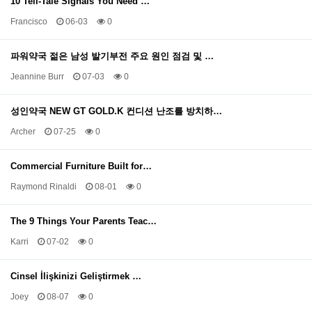
10 Tell-Tale Signals You Need …
Francisco
06-03
0
파워약국 젊은 남성 발기부전 주요 원인 점검 및 …
Jeannine Burr
07-03
0
성인약국 NEW GT GOLD.K 컨디션 난조를 방치하…
Archer
07-25
0
Commercial Furniture Built for…
Raymond Rinaldi
08-01
0
The 9 Things Your Parents Teac…
Karri
07-02
0
Cinsel İlişkinizi Geliştirmek …
Joey
08-07
0